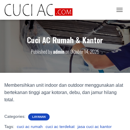
T
O
G
G
Cuci AC Rumah & Kantor
L
E
N
Published by
admin
on
Oktober 14, 2025
A
V
I
G
A
T
Membersihkan unit indoor dan outdoor menggunakan alat
I
O
bertekanan tinggi agar kotoran, debu, dan jamur hilang
N
total.
Categories:
LAYANAN
Tags:
cuci ac rumah
cuci ac terdekat
jasa cuci ac kantor