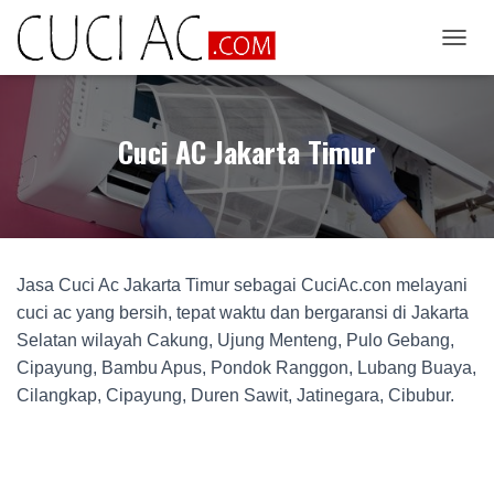
T
O
G
G
Cuci AC Jakarta Timur
L
E
N
A
V
I
G
Jasa Cuci Ac Jakarta Timur sebagai CuciAc.con melayani
A
T
cuci ac yang bersih, tepat waktu dan bergaransi di Jakarta
I
Selatan wilayah Cakung, Ujung Menteng, Pulo Gebang,
O
Cipayung, Bambu Apus, Pondok Ranggon, Lubang Buaya,
N
Cilangkap, Cipayung, Duren Sawit, Jatinegara, Cibubur.